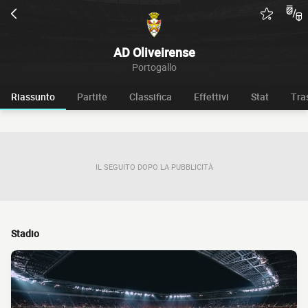
AD Oliveirense
Portogallo
Riassunto
Partite
Classifica
Effettivi
Stat
Tra
IL SEGUITO DOPO LA PUBBLICITÀ
Stadio