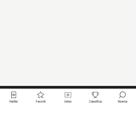
Partite
Favoriti
Video
Classifica
Ricerca
Links utili
Squadre in primo piano
Tutte le partite
PSG
Partita in diretta
Bayern Munich
Ultimi risultati
Real Madrid