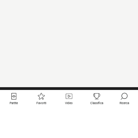
Partite
Favoriti
Video
Classifica
Ricerca
Links utili
Squadre in primo piano
Tutte le partite
PSG
Partita in diretta
Bayern Munich
Ultimi risultati
Real Madrid