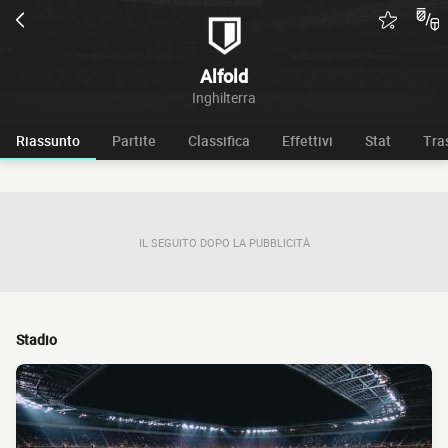
Alfold
Inghilterra
Riassunto
Partite
Classifica
Effettivi
Stat
Tra
IL SEGUITO DOPO LA PUBBLICITÀ
Stadio