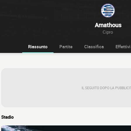
Amathous
Cipro
Riassunto
Partite
Classifica
Effettivi
IL SEGUITO DOPO LA PUBBLICI
Stadio