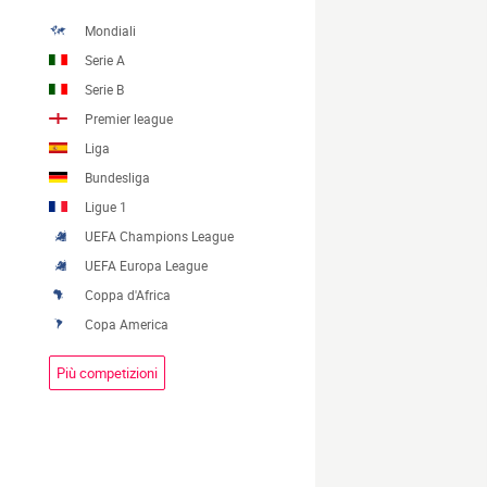
Mondiali
Serie A
Serie B
Premier league
Liga
Bundesliga
Ligue 1
UEFA Champions League
UEFA Europa League
Coppa d'Africa
Copa America
Più competizioni