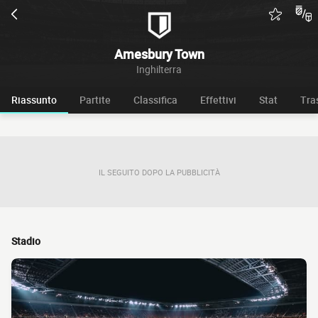
Amesbury Town
Inghilterra
Riassunto
Partite
Classifica
Effettivi
Stat
Tra
IL SEGUITO DOPO LA PUBBLICITÀ
Stadio