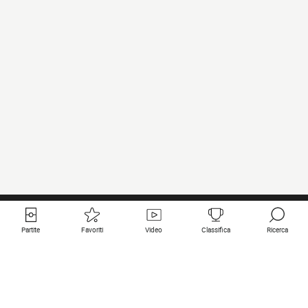
Partite
Favoriti
Video
Classifica
Ricerca
Links utili
Squadre in primo piano
Tutte le partite
PSG
Partita in diretta
Bayern Munich
Ultimi risultati
Real Madrid