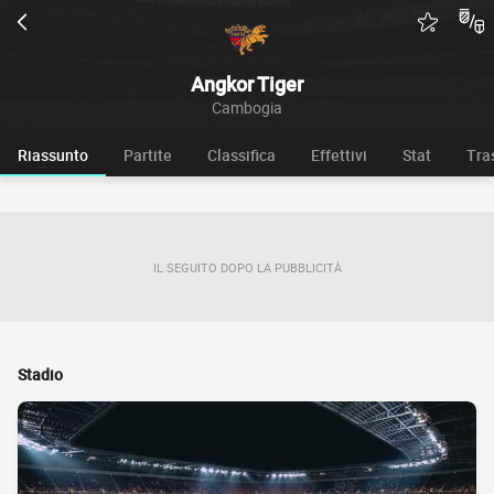
Angkor Tiger
Cambogia
Riassunto
Partite
Classifica
Effettivi
Stat
Tra
IL SEGUITO DOPO LA PUBBLICITÀ
Stadio