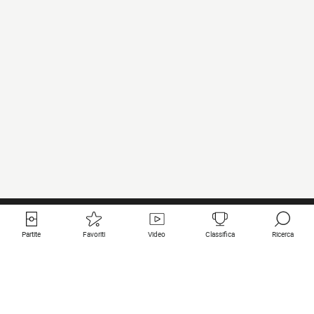
Partite
Favoriti
Video
Classifica
Ricerca
Links utili
Squadre in primo piano
Tutte le partite
PSG
Partita in diretta
Bayern Munich
Ultimi risultati
Real Madrid