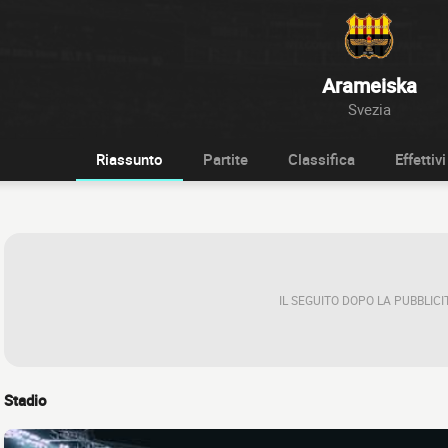
Arameiska
Svezia
Riassunto
Partite
Classifica
Effettivi
IL SEGUITO DOPO LA PUBBLICI
Stadio