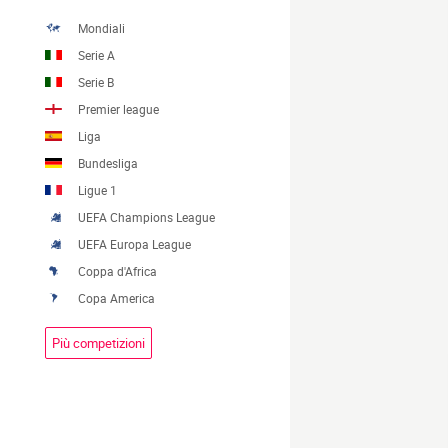
Mondiali
Serie A
Serie B
Premier league
Liga
Bundesliga
Ligue 1
UEFA Champions League
UEFA Europa League
Coppa d'Africa
Copa America
Più competizioni