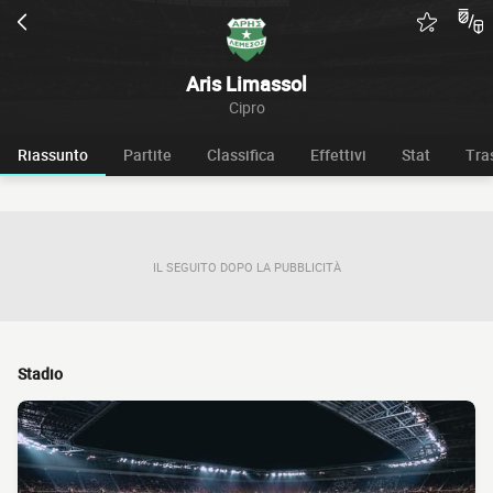
Aris Limassol
Cipro
Riassunto
Partite
Classifica
Effettivi
Stat
Tra
IL SEGUITO DOPO LA PUBBLICITÀ
Stadio