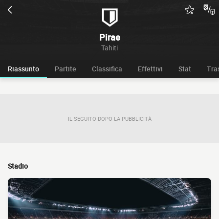
Pirae
Tahiti
Riassunto
Partite
Classifica
Effettivi
Stat
Tra
IL SEGUITO DOPO LA PUBBLICITÀ
Stadio