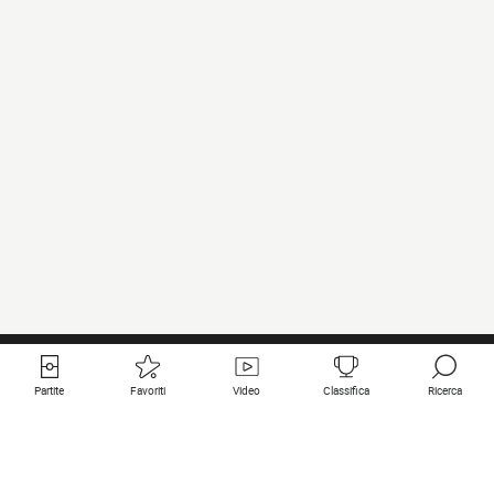
Partite
Favoriti
Video
Classifica
Ricerca
Links utili
Squadre in primo piano
Tutte le partite
PSG
Partita in diretta
Bayern Munich