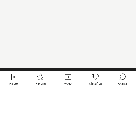
Partite
Favoriti
Video
Classifica
Ricerca
Links utili
Squadre in primo piano
Tutte le partite
PSG
Partita in diretta
Bayern Munich
Ultimi risultati
Real Madrid
Prossime partite
Inter
Partita in streaming
Juventus
Contatto
Manchester City