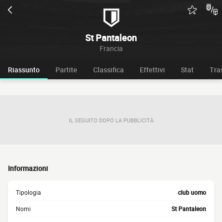
St Pantaleon
Francia
Riassunto
Partite
Classifica
Effettivi
Stat
Tra
IL SEGUITO DOPO LA PUBBLICITÀ
Informazioni
Tipologia
club uomo
Nomi
St Pantaleon