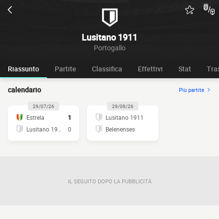
Lusitano 1911
Portogallo
Riassunto
Partite
Classifica
Effettivi
Stat
Tra
calendario
Più partite
29/07/26
29/08/26
Estrela
1
Lusitano 1911
Lusitano 1911
0
Belenenses
IL SEGUITO DOPO LA PUBBLICITÀ