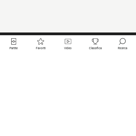
Partite
Favoriti
Video
Classifica
Ricerca
Links utili
Squadre in primo piano
Tutte le partite
PSG
Partita in diretta
Bayern Munich
Ultimi risultati
Real Madrid
Prossime partite
Inter
Partita in streaming
Juventus
Contatto
Manchester City
Note legali
Manchester United
Liverpool