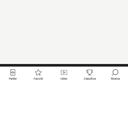
Partite
Favoriti
Video
Classifica
Ricerca
Links utili
Squadre in primo piano
Tutte le partite
PSG
Partita in diretta
Bayern Munich
Ultimi risultati
Real Madrid
Prossime partite
Inter
Partita in streaming
Juventus
Contatto
Manchester City