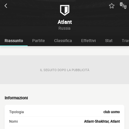
Atlant
Russia
Riassunto
Partite
Classifica
Effettivi
Stat
Tra
IL SEGUITO DOPO LA PUBBLICITÀ
Informazioni
Tipologia
club uomo
Nomi
Atlant-Shakhtar, Atlant