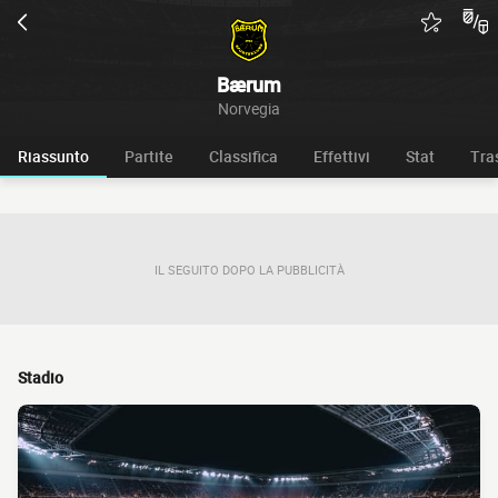
Bærum
Norvegia
Riassunto
Partite
Classifica
Effettivi
Stat
Tra
IL SEGUITO DOPO LA PUBBLICITÀ
Stadio