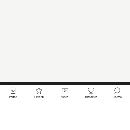
Partite
Favoriti
Video
Classifica
Ricerca
Links utili
Squadre in primo piano
Tutte le partite
PSG
Partita in diretta
Bayern Munich
Ultimi risultati
Real Madrid