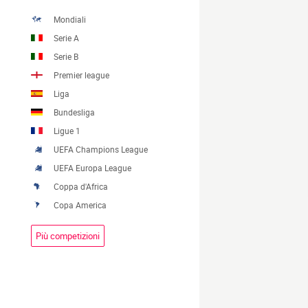
Mondiali
Serie A
Serie B
Premier league
Liga
Bundesliga
Ligue 1
UEFA Champions League
UEFA Europa League
Coppa d'Africa
Copa America
Più competizioni