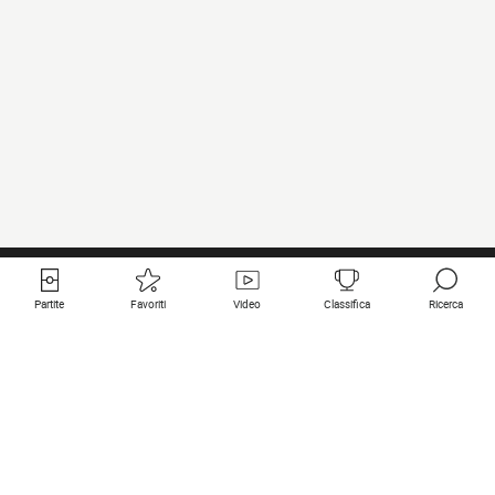
Partite
Favoriti
Video
Classifica
Ricerca
Links utili
Squadre in primo piano
Tutte le partite
PSG
Partita in diretta
Bayern Munich
Ultimi risultati
Real Madrid
Prossime partite
Inter
Partita in streaming
Juventus
Contatto
Manchester City