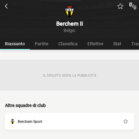
Berchem II
Belgio
Riassunto
Partite
Classifica
Effettivi
Stat
Tra
IL SEGUITO DOPO LA PUBBLICITÀ
Altre squadre di club
Berchem Sport