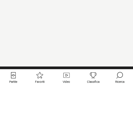
Partite
Favoriti
Video
Classifica
Ricerca
Links utili
Squadre in primo piano
Tutte le partite
PSG
Partita in diretta
Bayern Munich
Ultimi risultati
Real Madrid
Prossime partite
Inter
Partita in streaming
Juventus
Contatto
Manchester City