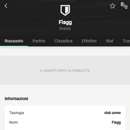
Flagg
Svezia
Riassunto
Partite
Classifica
Effettivi
Stat
Tra
IL SEGUITO DOPO LA PUBBLICITÀ
Informazioni
Tipologia
club uomo
Nomi
Flagg