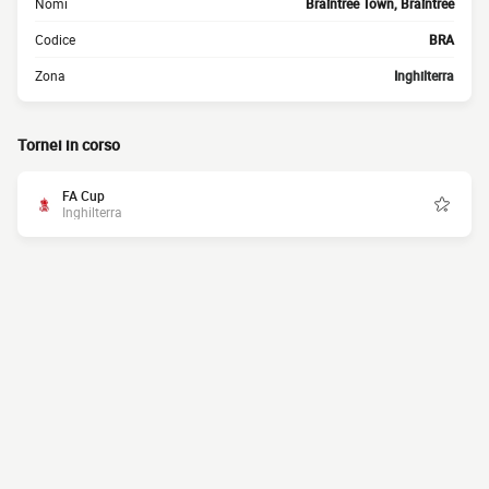
Nomi
Braintree Town, Braintree
Codice
BRA
Zona
Inghilterra
Tornei in corso
FA Cup
Inghilterra