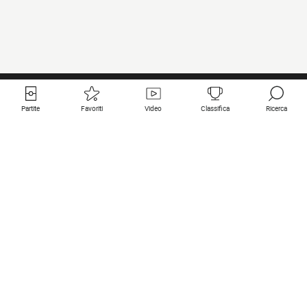
Partite
Favoriti
Video
Classifica
Ricerca
Links utili
Squadre in primo piano
Tutte le partite
PSG
Partita in diretta
Bayern Munich
Ultimi risultati
Real Madrid
Prossime partite
Inter
Partita in streaming
Juventus
Contatto
Manchester City
Note legali
Manchester United
Liverpool