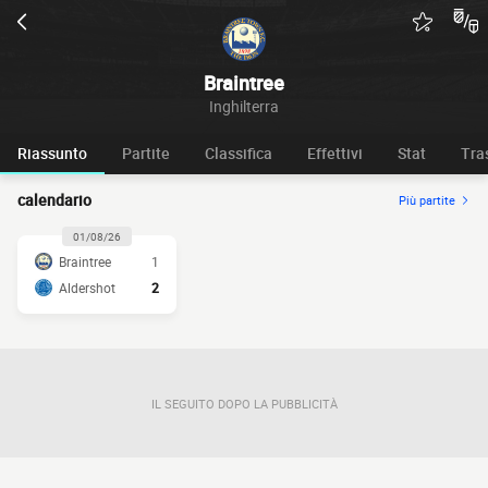
Braintree
Inghilterra
Riassunto
Partite
Classifica
Effettivi
Stat
Tra
calendario
Più partite
01/08/26
Braintree
1
Aldershot
2
IL SEGUITO DOPO LA PUBBLICITÀ