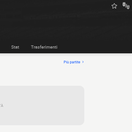
Stat
Trasferimenti
Più partite
TÀ