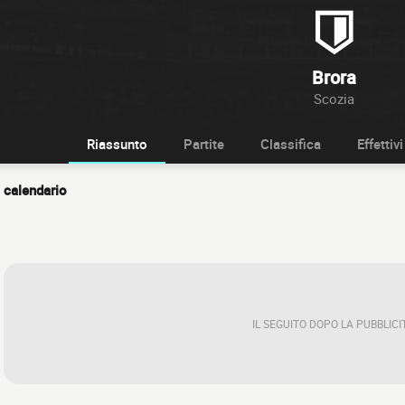
Brora
Scozia
Riassunto
Partite
Classifica
Effettivi
calendario
IL SEGUITO DOPO LA PUBBLICI