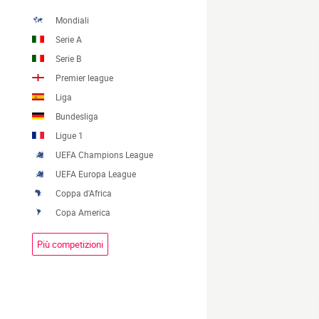
Mondiali
Serie A
Serie B
Premier league
Liga
Bundesliga
Ligue 1
UEFA Champions League
UEFA Europa League
Coppa d'Africa
Copa America
Più competizioni