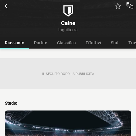
Calne
Inghilterra
Riassunto
Partite
Classifica
Effettivi
Stat
Tra
IL SEGUITO DOPO LA PUBBLICITÀ
Stadio