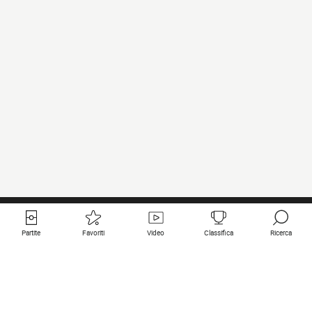
Partite
Favoriti
Video
Classifica
Ricerca
Links utili
Squadre in primo piano
Tutte le partite
PSG
Partita in diretta
Bayern Munich
Ultimi risultati
Real Madrid