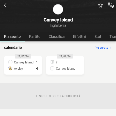
Canvey Island
Inghilterra
Riassunto
Partite
Classifica
Effettivi
Stat
Tra
calendario
Più partite
28/07/26
22/08/26
Canvey Island
1
?
Aveley
4
Canvey Island
IL SEGUITO DOPO LA PUBBLICITÀ