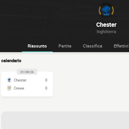
Chester
Inghilterra
Riassunto
Partite
Classifica
Effettivi
calendario
01/08/26
Chester
0
Crewe
0