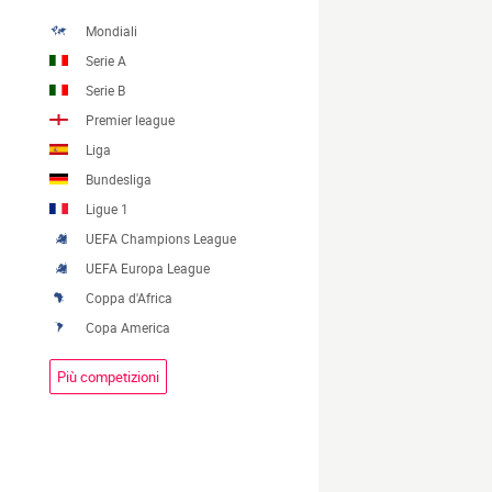
Mondiali
Serie A
Serie B
Premier league
Liga
Bundesliga
Ligue 1
UEFA Champions League
UEFA Europa League
Coppa d'Africa
Copa America
Più competizioni