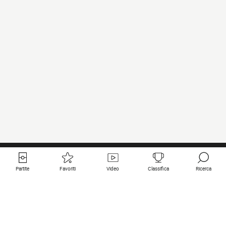
Partite
Favoriti
Video
Classifica
Ricerca
Links utili
Squadre in primo piano
Tutte le partite
PSG
Partita in diretta
Bayern Munich
Ultimi risultati
Real Madrid