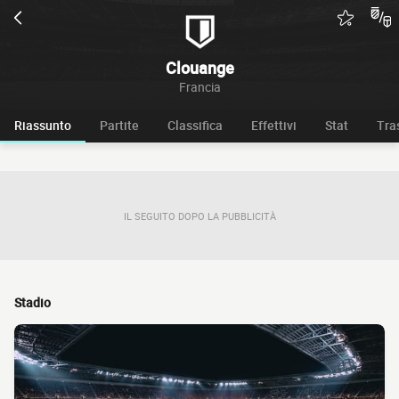
Clouange
Francia
Riassunto
Partite
Classifica
Effettivi
Stat
Tra
IL SEGUITO DOPO LA PUBBLICITÀ
Stadio