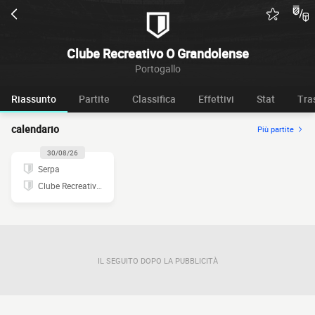
Clube Recreativo O Grandolense
Portogallo
Riassunto
Partite
Classifica
Effettivi
Stat
Tra
calendario
Più partite
30/08/26
Serpa
Clube Recreativo O Grandolense
IL SEGUITO DOPO LA PUBBLICITÀ