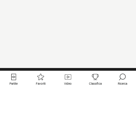
Partite
Favoriti
Video
Classifica
Ricerca
Links utili
Squadre in primo piano
Tutte le partite
PSG
Partita in diretta
Bayern Munich
Ultimi risultati
Real Madrid
Prossime partite
Inter
Partita in streaming
Juventus
Contatto
Manchester City