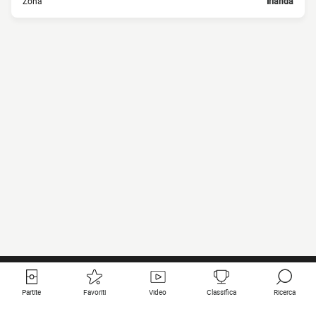
Zona
Irlanda
Partite
Favoriti
Video
Classifica
Ricerca