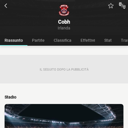
Cobh
Irlanda
Riassunto
Partite
Classifica
Effettivi
Stat
Tra
IL SEGUITO DOPO LA PUBBLICITÀ
Stadio