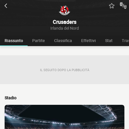
Crusaders
Irlanda del Nord
Riassunto
Partite
Classifica
Effettivi
Stat
Tra
IL SEGUITO DOPO LA PUBBLICITÀ
Stadio