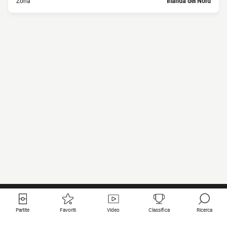
Zona
Irlanda del Nord
Partite
Favoriti
Video
Classifica
Ricerca