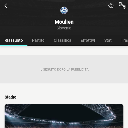
Moulien
Slovenia
Riassunto
Partite
Classifica
Effettivi
Stat
Tra
IL SEGUITO DOPO LA PUBBLICITÀ
Stadio