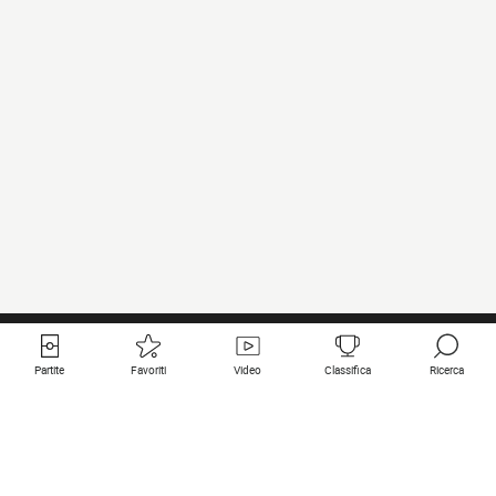
Partite
Favoriti
Video
Classifica
Ricerca
Links utili
Squadre in primo piano
Tutte le partite
PSG
Partita in diretta
Bayern Munich
Ultimi risultati
Real Madrid