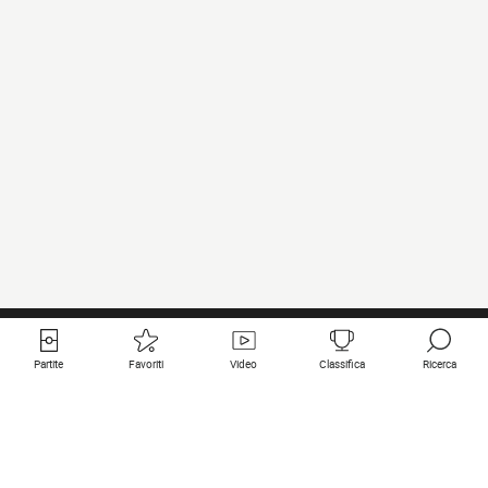
Partite
Favoriti
Video
Classifica
Ricerca
Links utili
Squadre in primo piano
Tutte le partite
PSG
Partita in diretta
Bayern Munich
Ultimi risultati
Real Madrid