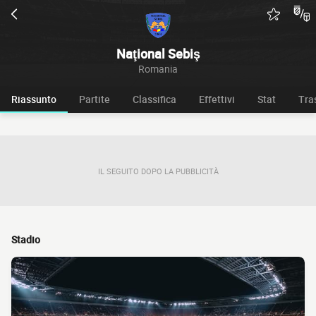
Naţional Sebiş
Romania
Riassunto
Partite
Classifica
Effettivi
Stat
Tra
IL SEGUITO DOPO LA PUBBLICITÀ
Stadio