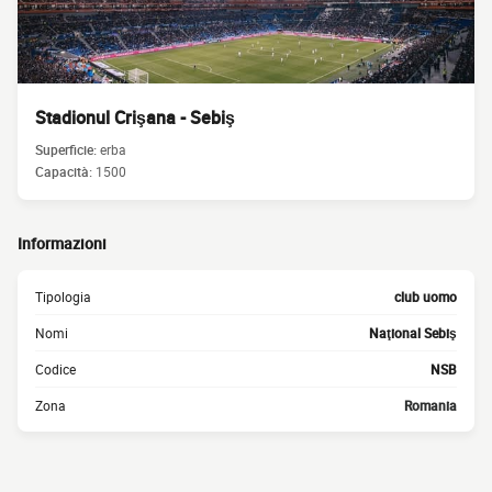
Stadionul Crişana - Sebiş
Superficie:
erba
Capacità:
1500
Informazioni
Tipologia
club uomo
Nomi
Naţional Sebiş
Codice
NSB
Zona
Romania