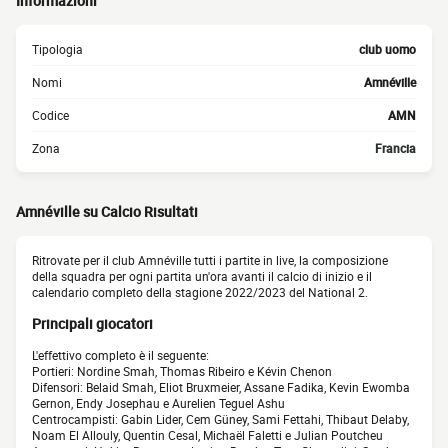
Informazioni
Tipologia
club uomo
Nomi
Amnéville
Codice
AMN
Zona
Francia
Amnéville su Calcio Risultati
Ritrovate per il club Amnéville tutti i partite in live, la composizione
della squadra per ogni partita un'ora avanti il calcio di inizio e il
calendario completo della stagione 2022/2023 del National 2.
Principali giocatori
L'effettivo completo è il seguente:
Portieri: Nordine Smah, Thomas Ribeiro e Kévin Chenon
Difensori: Belaid Smah, Eliot Bruxmeier, Assane Fadika, Kevin Ewomba
Gernon, Endy Josephau e Aurelien Teguel Ashu
Centrocampisti: Gabin Lider, Cem Güney, Sami Fettahi, Thibaut Delaby,
Noam El Allouly, Quentin Cesal, Michaël Faletti e Julian Poutcheu