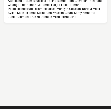
Attaccanti: Hakim Boussena, Lacina Bamba, Tom Gherardini, Stephane
Calange, Eren Yilmaz, M'Hamed Hadji e Loic Hoffmann
Posto sconosciuto: Issam Benaissa, Money N'Guessan, Narfayi Msoili,
Kylian Math, Thomas Steinbrunn, Wassim Goura, Samy Amharrar,
Junior Diomande, Qeiko Dohno e Mehdi Bekhouche