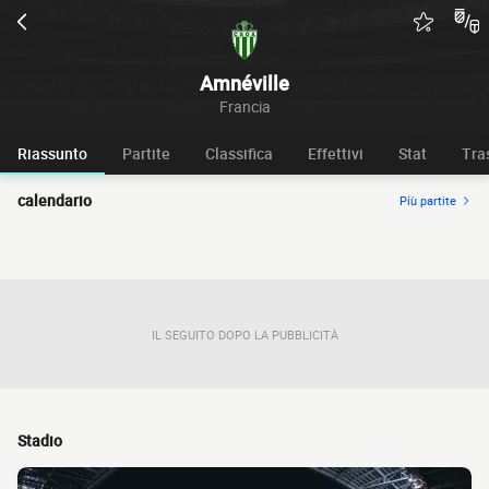
Amnéville
Francia
Riassunto
Partite
Classifica
Effettivi
Stat
Tra
calendario
Più partite
IL SEGUITO DOPO LA PUBBLICITÀ
Stadio