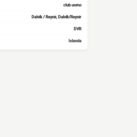
club uomo
Dalvík / Reynir, Dalvík/Reynir
DVR
Islanda