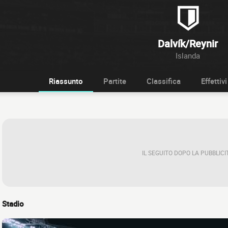
Dalvík/Reynir
Islanda
Riassunto
Partite
Classifica
Effettivi
IL SEGUITO DOPO LA PUBBLICI
Stadio