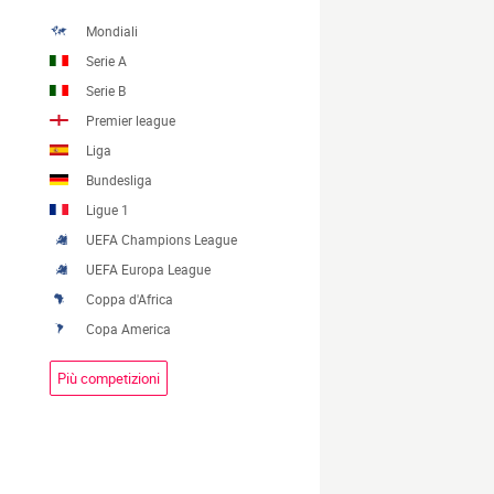
Mondiali
Serie A
Serie B
Premier league
Liga
Bundesliga
Ligue 1
UEFA Champions League
UEFA Europa League
Coppa d'Africa
Copa America
Più competizioni