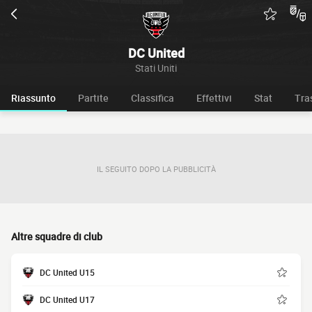
DC United
Stati Uniti
Riassunto
Partite
Classifica
Effettivi
Stat
Tra
IL SEGUITO DOPO LA PUBBLICITÀ
Altre squadre di club
DC United U15
DC United U17