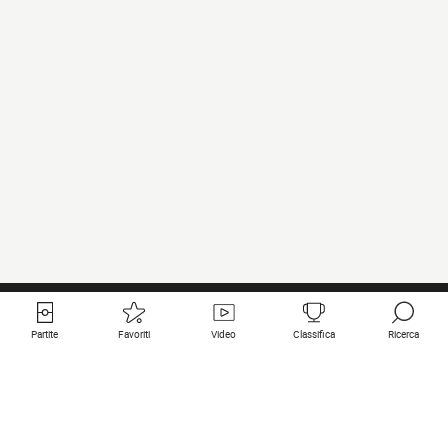
Partite
Favoriti
Video
Classifica
Ricerca
Links utili
Squadre in primo piano
Tutte le partite
PSG
Partita in diretta
Bayern Munich
Ultimi risultati
Real Madrid