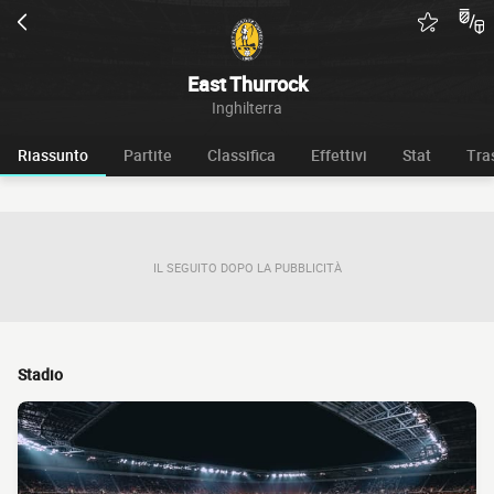
East Thurrock
Inghilterra
Riassunto
Partite
Classifica
Effettivi
Stat
Tra
IL SEGUITO DOPO LA PUBBLICITÀ
Stadio