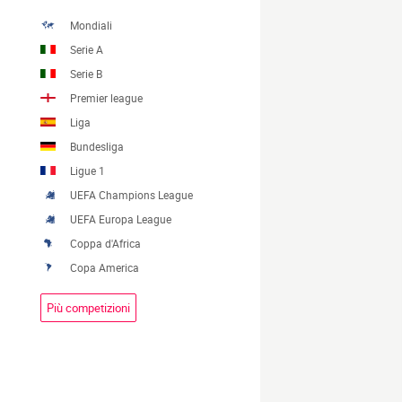
Mondiali
Serie A
Serie B
Premier league
Liga
Bundesliga
Ligue 1
UEFA Champions League
UEFA Europa League
Coppa d'Africa
Copa America
Più competizioni