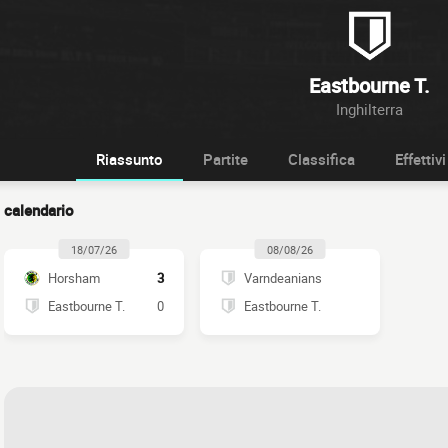
Eastbourne T.
Inghilterra
Riassunto
Partite
Classifica
Effettivi
calendario
18/07/26
08/08/26
Horsham
3
Varndeanians
Eastbourne T.
0
Eastbourne T.