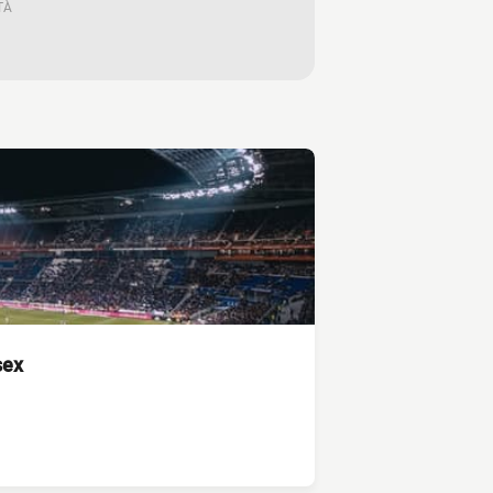
TÀ
sex