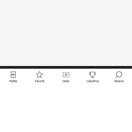
Partite
Favoriti
Video
Classifica
Ricerca
Links utili
Squadre in primo piano
Tutte le partite
PSG
Partita in diretta
Bayern Munich
Ultimi risultati
Real Madrid
Prossime partite
Inter
Partita in streaming
Juventus
Contatto
Manchester City