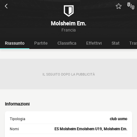
Molsheim Ern.
Francia
Riassunto
Partite
Classifica
Effettivi
Stat
Tra
IL SEGUITO DOPO LA PUBBLICITÀ
Informazioni
Tipologia
club uomo
Nomi
ES Molsheim Ernolshem U19, Molsheim Ern.