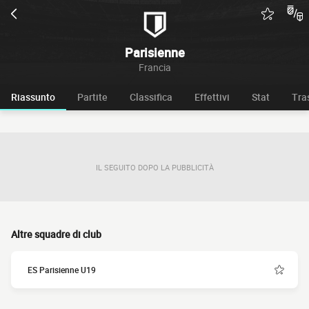
Parisienne
Francia
Riassunto
Partite
Classifica
Effettivi
Stat
Tra
IL SEGUITO DOPO LA PUBBLICITÀ
Altre squadre di club
ES Parisienne U19