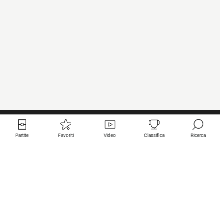
Partite
Favoriti
Video
Classifica
Ricerca
Links utili
Squadre in primo piano
Tutte le partite
PSG
Partita in diretta
Bayern Munich
Ultimi risultati
Real Madrid
Prossime partite
Inter
Partita in streaming
Juventus
Contatto
Manchester City