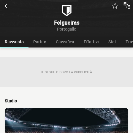
Felgueiras
Portogallo
Riassunto
Partite
Classifica
Effettivi
Stat
Tra
IL SEGUITO DOPO LA PUBBLICITÀ
Stadio