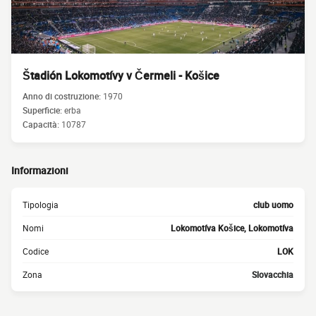
Štadión Lokomotívy v Čermeli - Košice
Anno di costruzione:
1970
Superficie:
erba
Capacità:
10787
Informazioni
Tipologia
club uomo
Nomi
Lokomotíva Košice, Lokomotíva
Codice
LOK
Zona
Slovacchia