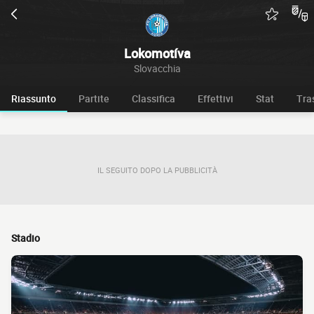
Lokomotíva
Slovacchia
Riassunto
Partite
Classifica
Effettivi
Stat
Tra
IL SEGUITO DOPO LA PUBBLICITÀ
Stadio