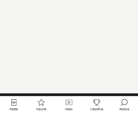
Partite
Favoriti
Video
Classifica
Ricerca
Links utili
Squadre in primo piano
Tutte le partite
PSG
Partita in diretta
Bayern Munich