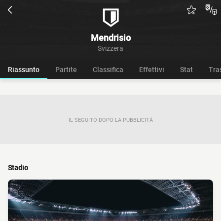
Mendrisio
Svizzera
Riassunto
Partite
Classifica
Effettivi
Stat
Tra
IL SEGUITO DOPO LA PUBBLICITÀ
Stadio