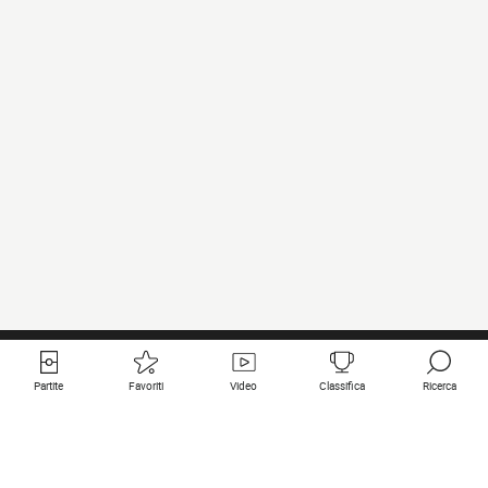
Partite
Favoriti
Video
Classifica
Ricerca
Links utili
Squadre in primo piano
Tutte le partite
PSG
Partita in diretta
Bayern Munich