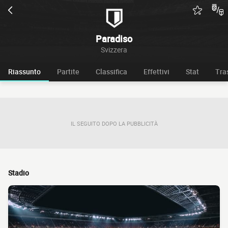
Paradiso
Svizzera
Riassunto
Partite
Classifica
Effettivi
Stat
Tra
IL SEGUITO DOPO LA PUBBLICITÀ
Stadio