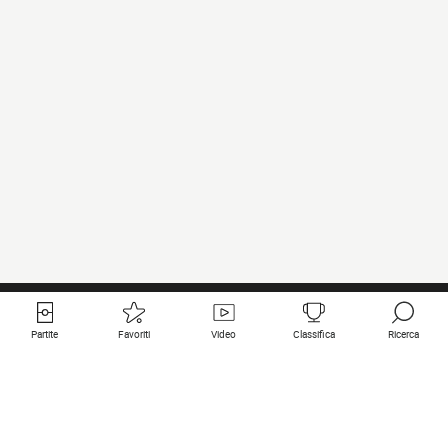
Partite
Favoriti
Video
Classifica
Ricerca
Links utili
Squadre in primo piano
Tutte le partite
PSG
Partita in diretta
Bayern Munich
Ultimi risultati
Real Madrid