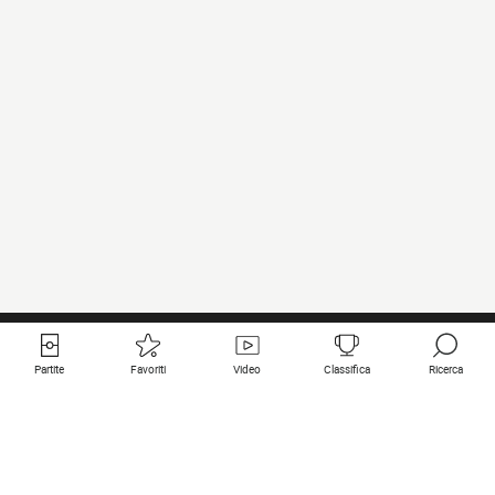
Partite
Favoriti
Video
Classifica
Ricerca
Links utili
Squadre in primo piano
Tutte le partite
PSG
Partita in diretta
Bayern Munich
Ultimi risultati
Real Madrid