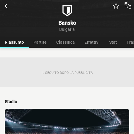
Bansko
Bulgaria
Riassunto
Partite
Classifica
Effettivi
Stat
Tra
IL SEGUITO DOPO LA PUBBLICITÀ
Stadio