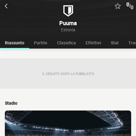
Puuma
Estonia
Riassunto
Partite
Classifica
Effettivi
Stat
Tra
IL SEGUITO DOPO LA PUBBLICITÀ
Stadio