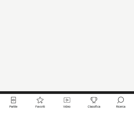
Partite
Favoriti
Video
Classifica
Ricerca
Links utili
Squadre in primo piano
Tutte le partite
PSG
Partita in diretta
Bayern Munich