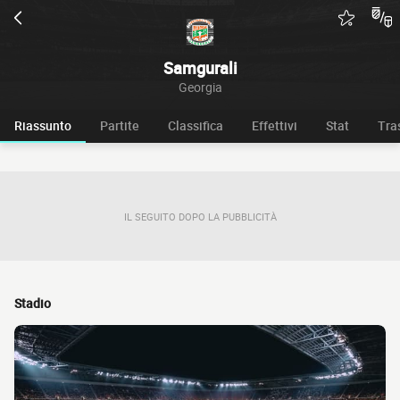
Samgurali
Georgia
Riassunto
Partite
Classifica
Effettivi
Stat
Tra
IL SEGUITO DOPO LA PUBBLICITÀ
Stadio