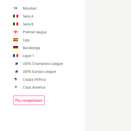
Mondiali
Serie A
Serie B
Premier league
Liga
Bundesliga
Ligue 1
UEFA Champions League
UEFA Europa League
Coppa d'Africa
Copa America
Più competizioni