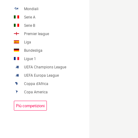
Mondiali
Serie A
Serie B
Premier league
Liga
Bundesliga
Ligue 1
UEFA Champions League
UEFA Europa League
Coppa d'Africa
Copa America
Più competizioni