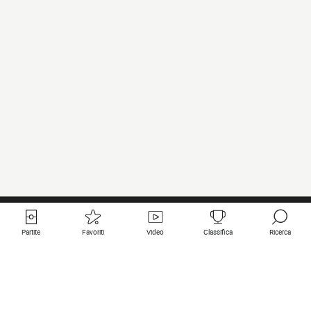
Partite
Favoriti
Video
Classifica
Ricerca
Links utili
Squadre in primo piano
Tutte le partite
PSG
Partita in diretta
Bayern Munich
Ultimi risultati
Real Madrid