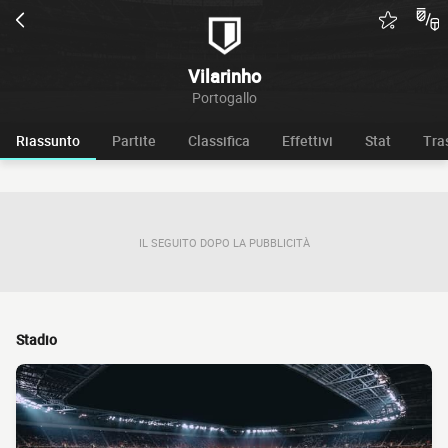
Vilarinho
Portogallo
Riassunto
Partite
Classifica
Effettivi
Stat
Tra
IL SEGUITO DOPO LA PUBBLICITÀ
Stadio