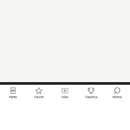
Partite
Favoriti
Video
Classifica
Ricerca
Links utili
Squadre in primo piano
Tutte le partite
PSG
Partita in diretta
Bayern Munich
Ultimi risultati
Real Madrid