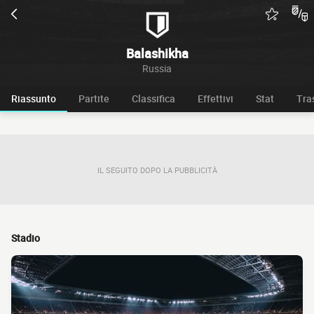
Balashikha
Russia
Riassunto
Partite
Classifica
Effettivi
Stat
Tra
IL SEGUITO DOPO LA PUBBLICITÀ
Stadio