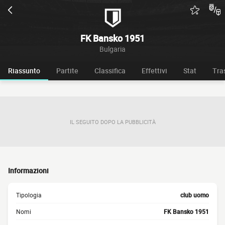
FK Bansko 1951
Bulgaria
Riassunto
Partite
Classifica
Effettivi
Stat
Tra
IL SEGUITO DOPO LA PUBBLICITÀ
Informazioni
Tipologia
club uomo
Nomi
FK Bansko 1951