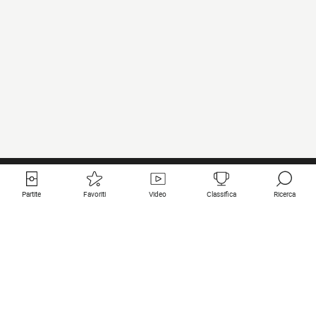
Partite
Favoriti
Video
Classifica
Ricerca
Links utili
Squadre in primo piano
Tutte le partite
PSG
Partita in diretta
Bayern Munich
Ultimi risultati
Real Madrid
Prossime partite
Inter
Partita in streaming
Juventus
Contatto
Manchester City