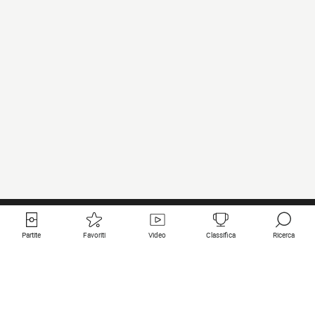
Partite
Favoriti
Video
Classifica
Ricerca
Links utili
Squadre in primo piano
Tutte le partite
PSG
Partita in diretta
Bayern Munich
Ultimi risultati
Real Madrid