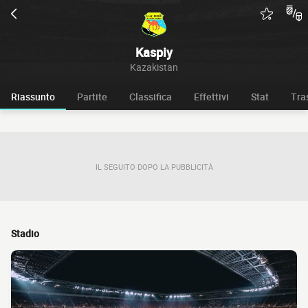
Kaspiy
Kazakistan
Riassunto
Partite
Classifica
Effettivi
Stat
Tra
IL SEGUITO DOPO LA PUBBLICITÀ
Stadio