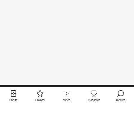
Partite
Favoriti
Video
Classifica
Ricerca
Links utili
Squadre in primo piano
Tutte le partite
PSG
Partita in diretta
Bayern Munich
Ultimi risultati
Real Madrid