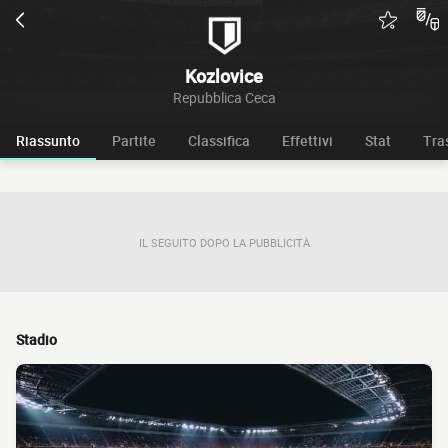
Kozlovice
Repubblica Ceca
Riassunto
Partite
Classifica
Effettivi
Stat
Tra
IL SEGUITO DOPO LA PUBBLICITÀ
Stadio