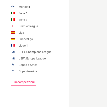
Mondiali
Serie A
Serie B
Premier league
Liga
Bundesliga
Ligue 1
UEFA Champions League
UEFA Europa League
Coppa d'Africa
Copa America
Più competizioni