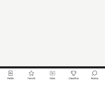
Partite
Favoriti
Video
Classifica
Ricerca
Links utili
Squadre in primo piano
Tutte le partite
PSG
Partita in diretta
Bayern Munich
Ultimi risultati
Real Madrid