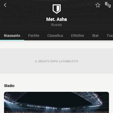
Met. Asha
Russia
Riassunto
Partite
Classifica
Effettivi
Stat
Tra
IL SEGUITO DOPO LA PUBBLICITÀ
Stadio