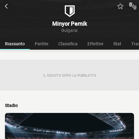
Minyor Pernik
Bulgaria
Riassunto
Partite
Classifica
Effettivi
Stat
Tra
IL SEGUITO DOPO LA PUBBLICITÀ
Stadio