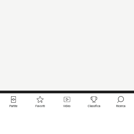
Partite
Favoriti
Video
Classifica
Ricerca
Links utili
Squadre in primo piano
Tutte le partite
PSG
Partita in diretta
Bayern Munich